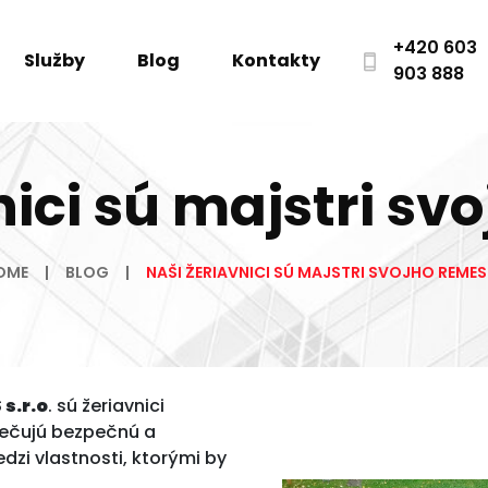
+420 603
Služby
Blog
Kontakty
903 888
nici sú majstri sv
OME
BLOG
NAŠI ŽERIAVNICI SÚ MAJSTRI SVOJHO REMES
s.r.o
. sú žeriavnici
pečujú bezpečnú a
dzi vlastnosti, ktorými by