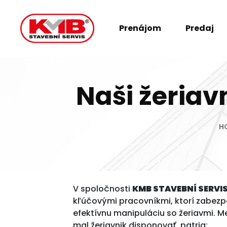
Prenájom
Predaj
Naši žeriav
H
V spoločnosti
KMB STAVEBNÍ SERVIS 
kľúčovými pracovníkmi, ktorí zabez
efektívnu manipuláciu so žeriavmi. Me
mal žeriavnik disponovať, patria: