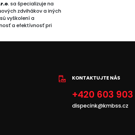
r.o
. sa špecializuje na
kuových zdvihákov a iných
 sú vyškolení a
nosť a efektívnosť pri
KONTAKTUJTE NÁS
+420 603 903
dispecink@kmbss.cz