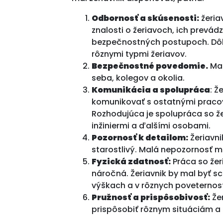
Odbornosť a skúsenosti:
žeria
znalosti o žeriavoch, ich prevád
bezpečnostných postupoch. Dôle
rôznymi typmi žeriavov.
Bezpečnostné povedomie.
Mal
seba, kolegov a okolia.
Komunikácia a spolupráca
: Ž
komunikovať s ostatnými pracov
Rozhodujúca je spolupráca so ž
inžiniermi a ďalšími osobami.
Pozornosť k detailom:
Žeriavni
starostlivý. Malá nepozornosť 
Fyzická zdatnosť:
Práca so žer
náročná. Žeriavnik by mal byť 
výškach a v rôznych poveterno
Pružnosť a prispôsobivosť:
Žer
prispôsobiť rôznym situáciám 