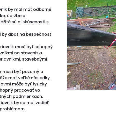
vnik by mal mať odborné
zke, údržbe a
žité sú aj skúsenosti s
 by dbať na bezpečnosť
eriavnik musí byť schopný
níkmi na stavenisku.
eriavnikmi, stavebnými
k musí byť pozorný a
môže mať veľké následky.
iavmi môže byť fyzicky
schopný pracovať vo
stných podmienkach.
iavnik by sa mal vedieť
a problémom.