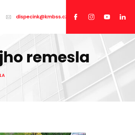
dispecink@kmbss.cz
ojho remesla
LA