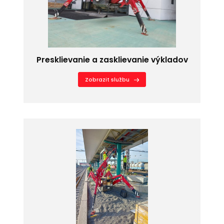
Presklievanie a zasklievanie výkladov
Zobrazit službu