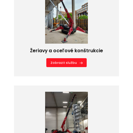
Žeriavy a oceľové konštrukcie
Zobrazit službu