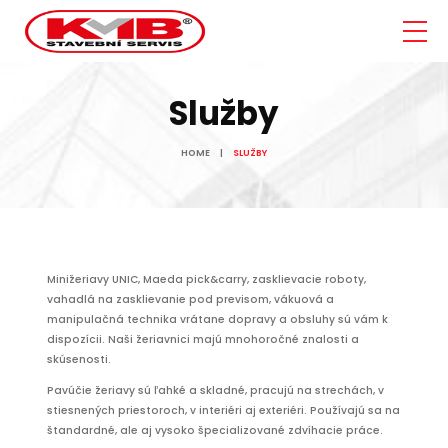
Služby
HOME
SLUŽBY
Minižeriavy UNIC, Maeda pick&carry, zasklievacie roboty,
vahadlá na zasklievanie pod previsom, vákuová a
manipulačná technika vrátane dopravy a obsluhy sú vám k
dispozícii. Naši žeriavnici majú mnohoročné znalosti a
skúsenosti.
Pavúčie žeriavy sú ľahké a skladné, pracujú na strechách, v
stiesnených priestoroch, v interiéri aj exteriéri. Používajú sa na
štandardné, ale aj vysoko špecializované zdvíhacie práce.