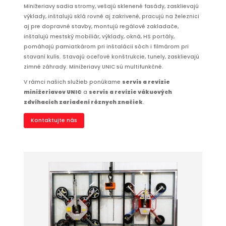
Minižeriavy sadia stromy, vešajú sklenené fasády, zasklievajú
výklady, inštalujú sklá rovné aj zakrivené, pracujú na železnici
aj pre dopravné stavby, montujú regálové zakladače,
inštalujú mestský mobiliár, výklady, okná, HS portály,
pomáhajú pamiatkárom pri inštalácii sôch i filmárom pri
stavaní kulís. Stavajú oceľové konštrukcie, tunely, zasklievajú
zimné záhrady. Minižeriavy UNIC sú multifunkčné.
V rámci našich služieb ponúkame
servis a revízie
minižeriavov UNIC
a
servis a revízie vákuových
zdvíhacích zariadení rôznych značiek
.
Kontaktujte nás