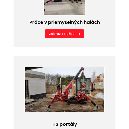
Práce v priemyselných halách
Zobrazit službu
HS portály