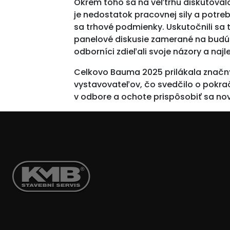
Okrem toho sa na veľtrhu diskutovalo
je nedostatok pracovnej sily a potr
sa trhové podmienky. Uskutočnili sa 
panelové diskusie zamerané na budú
odborníci zdieľali svoje názory a najl
Celkovo Bauma 2025 prilákala značn
vystavovateľov, čo svedčilo o pokr
v odbore a ochote prispôsobiť sa n