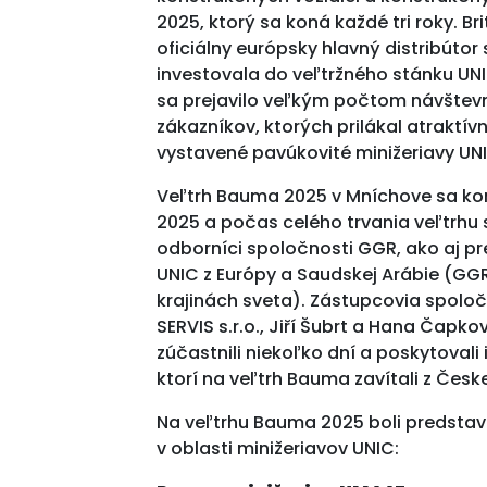
2025, ktorý sa koná každé tri roky. B
oficiálny európsky hlavný distribútor
investovala do veľtržného stánku UN
sa prejavilo veľkým počtom návštev
zákazníkov, ktorých prilákal atraktívn
vystavené pavúkovité minižeriavy UN
Veľtrh Bauma 2025 v Mníchove sa kona
2025 a počas celého trvania veľtrhu
odborníci spoločnosti GGR, ako aj pr
UNIC z Európy a Saudskej Arábie (GGR
krajinách sveta). Zástupcovia spolo
SERVIS s.r.o., Jiří Šubrt a Hana Čapk
zúčastnili niekoľko dní a poskytoval
ktorí na veľtrh Bauma zavítali z Česke
Na veľtrhu Bauma 2025 boli predstav
v oblasti minižeriavov UNIC: