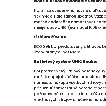
Nové diaľkové ovládanie Scanrec
Na trh sú uvedené najnovšie diaľkov
Scanreco s digitálnou spätnou väzbou
možné dodatočne namontovať na ta
minijeřábov UNIC (na model 1006 o ni
Lithium 295ECO
ECO 295 bol predstavený s lítiovou ba
štandardnými batériami.
Batériový systém UNIC E cube:
Bol predstavený lithiový batériový s
možné napájať väčšinu produktov UN
namiesto nákupu všetkých lithiovýc
ponúknuť samostatné batériové sady,
požadovanému stroju. Tieto môžu nap
elektrických strojov a ručného náradi