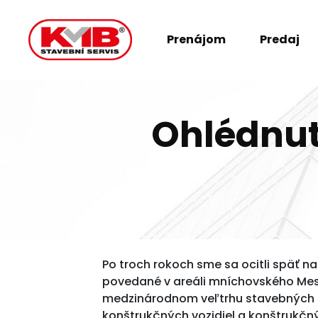
Prenájom
Predaj
Ohlédnut
Po troch rokoch sme sa ocitli späť na
povedané v areáli mníchovského Me
medzinárodnom veľtrhu stavebných s
konštrukčných vozidiel a konštrukč