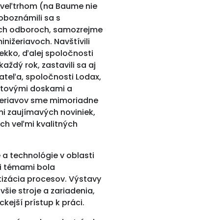
i veľtrhom (na Baume nie
 oboznámili sa s
ých odboroch, samozrejme
nižeriavoch. Navštívili
Jekko, ďalej spoločnosti
aždý rok, zastavili sa aj
teľa, spoločnosti Lodax,
stovými doskami a
žeriavov sme mimoriadne
mi zaujímavých noviniek,
 ich veľmi kvalitných
a technológie v oblasti
i témami bola
tizácia procesov. Výstavy
všie stroje a zariadenia,
kejší prístup k práci.