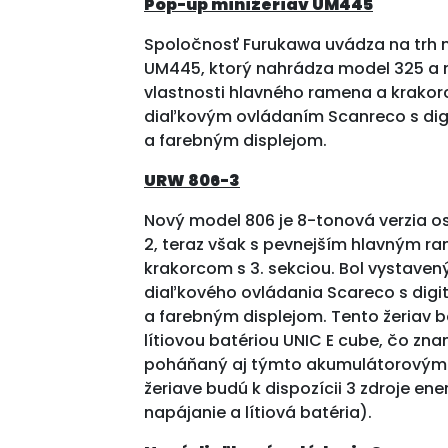
Pop-up minižeriav UM445
Spoločnosť Furukawa uvádza na trh 
UM445, ktorý nahrádza model 325 a 
vlastnosti hlavného ramena a krako
diaľkovým ovládaním Scanreco s dig
a farebným displejom.
URW 806-3
Nový model 806 je 8-tonová verzia 
2, teraz však s pevnejším hlavným 
krakorcom s 3. sekciou. Bol vystav
diaľkového ovládania Scareco s dig
a farebným displejom. Tento žeriav b
lítiovou batériou UNIC E cube, čo zn
poháňaný aj týmto akumulátorovým
žeriave budú k dispozícii 3 zdroje ene
napájanie a lítiová batéria).