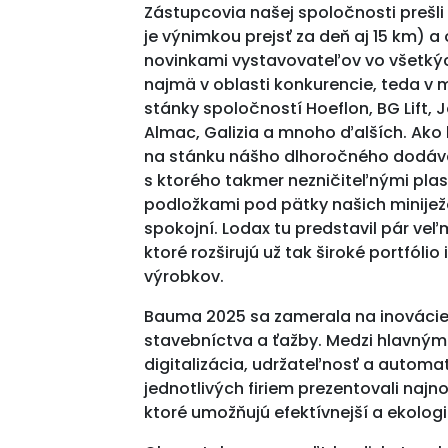
Zástupcovia našej spoločnosti prešl
je výnimkou prejsť za deň aj 15 km) a
novinkami vystavovateľov vo všetk
najmä v oblasti konkurencie, teda v mi
stánky spoločností Hoeflon, BG Lift, 
Almac, Galizia a mnoho ďalších. Ako k
na stánku nášho dlhoročného dodáva
s ktorého takmer nezničiteľnými pla
podložkami pod pätky našich minije
spokojní. Lodax tu predstavil pár veľ
ktoré rozširujú už tak široké portfólio
výrobkov.
Bauma 2025 sa zamerala na inovácie 
stavebníctva a ťažby. Medzi hlavným
digitalizácia, udržateľnosť a automa
jednotlivých firiem prezentovali najno
ktoré umožňujú efektívnejší a ekologic