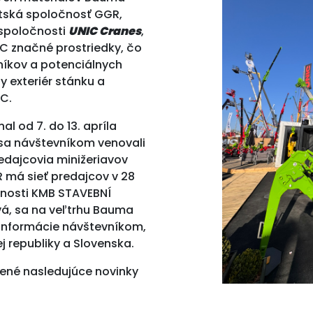
ritská spoločnosť GGR,
 spoločnosti
UNIC Cranes
,
IC značné prostriedky, čo
níkov a potenciálnych
y exteriér stánku a
IC.
l od 7. do 13. apríla
 sa návštevníkom venovali
edajcovia minižeriavov
 má sieť predajcov v 28
čnosti KMB STAVEBNÍ
ová, sa na veľtrhu Bauma
i informácie návštevníkom,
j republiky a Slovenska.
ené nasledujúce novinky