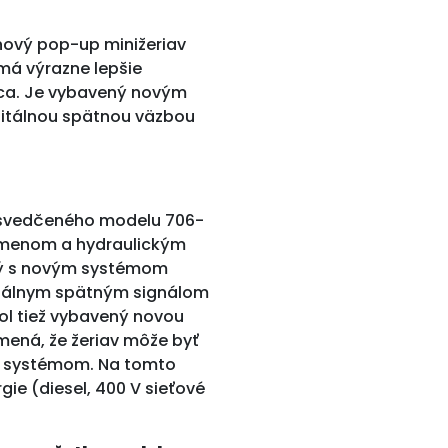
nový pop-up minižeriav
má výrazne lepšie
rca. Je vybavený novým
itálnou spätnou väzbou
osvedčeného modelu 706-
ramenom a hydraulickým
ený s novým systémom
itálnym spätným signálom
ol tiež vybavený novou
amená, že žeriav môže byť
 systémom. Na tomto
rgie (diesel, 400 V sieťové