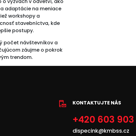
 o výzvach v odvetví, ako
eba adaptácie na meniace
tiež workshopy a
cnosť stavebníctva, kde
epšie postupy.
ý počet návštevníkov a
ačujúcom záujme o pokrok
ovým trendom.
KONTAKTUJTE NÁS
+420 603 903
dispecink@kmbss.cz