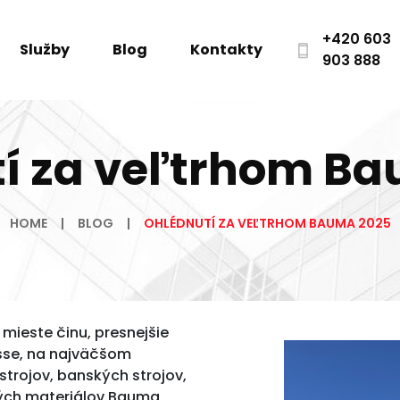
+420 603
Služby
Blog
Kontakty
903 888
í za veľtrhom B
HOME
BLOG
OHLÉDNUTÍ ZA VEĽTRHOM BAUMA 2025
 mieste činu, presnejšie
sse, na najväčšom
trojov, banských strojov,
ných materiálov Bauma