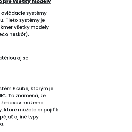
o pre všetky modely
é ovládacie systémy
. Tieto systémy je
kmer všetky modely
ečo neskôr).
tériou aj so
ystém E cube, ktorým je
IC. To znamená, že
h žeriavov môžeme
 ktoré môžete pripojiť k
ájať aj iné typy
a.