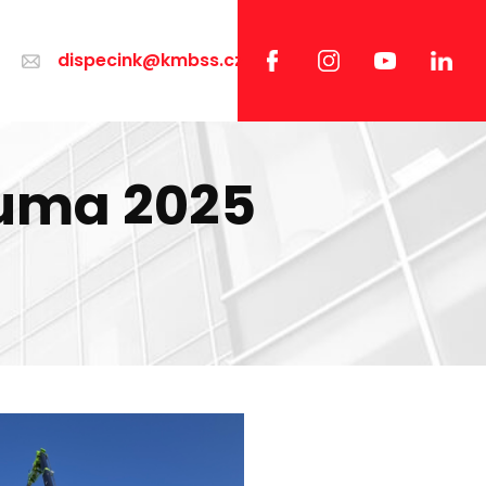
dispecink@kmbss.cz
auma 2025