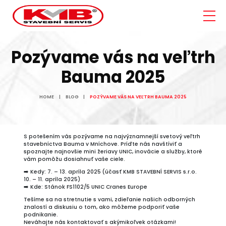
Pozývame vás na veľtrh
Bauma 2025
HOME
BLOG
POZÝVAME VÁS NA VEĽTRH BAUMA 2025
S potešením vás pozývame na najvýznamnejší svetový veľtrh
stavebníctva Bauma v Mníchove. Príďte nás navštíviť a
spoznajte najnovšie mini žeriavy UNIC, inovácie a služby, ktoré
vám pomôžu dosiahnuť vaše ciele.
➡️ Kedy: 7. – 13. apríla 2025 (účasť KMB STAVEBNÍ SERVIS s.r.o.
10. – 11. apríla 2025)
➡️ Kde: Stánok FS1102/5 UNIC Cranes Europe
Tešíme sa na stretnutie s vami, zdieľanie našich odborných
znalostí a diskusiu o tom, ako môžeme podporiť vaše
podnikanie.
Neváhajte nás kontaktovať s akýmikoľvek otázkami!