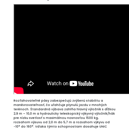
Rozťahovateľné pásy zabezpečujú zvýšenú stabilitu a
manévrovateľnosť, čo uľahčuje plynulú jazdu v mnohých
terénoch. Štandardná výbava zahŕňa hlavný výložník s dĺžkou
2,9 m – 10,0 m a hydraulicky teleskopický výkyvný výložník/hák
pre nízku svetlosť s maximálnou nosnosťou 1500 kg,
rozsahom výsuvu od 2,0 m do 5,7 m a rozsahom výkyvu od
-10° do 160°. Vďaka týmto schopnostiam dosahuje UNIC