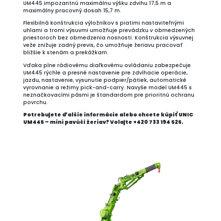
UM445 impozantnú maximálnu výšku zdvihu 17,5 m a
maximálny pracovný dosah 15,7 m.
Flexibilná konštrukcia výložníkov s piatimi nastaviteľnými
uhlami a tromi výsuvmi umožňuje prevádzku v obmedzených
priestoroch bez obmedzenia nosnosti. Konštrukcia výsuvnej
veže znižuje zadný previs, čo umožňuje žeriavu pracovať
bližšie k stenám a prekážkam.
Vďaka plne rádiovému diaľkovému ovládaniu zabezpečuje
UM445 rýchle a presné nastavenie pre zdvíhacie operácie,
jazdu, nastavenie, vysunutie podpier/pätiek, automatické
vyrovnanie a režimy pick-and-carry. Navyše model UM445 s
neznačkovacími pásmi je štandardom pre prioritnú ochranu
povrchu.
Potrebujete ďalšie informácie alebo chcete kúpiť UNIC
UM445 – mini pavúčí žeriav? Volajte +420 733 194 525.