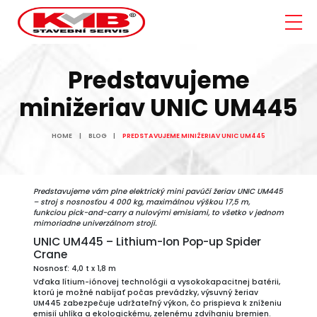
Predstavujeme
minižeriav UNIC UM445
HOME
BLOG
PREDSTAVUJEME MINIŽERIAV UNIC UM445
Predstavujeme vám plne elektrický mini pavúčí žeriav UNIC UM445
– stroj s nosnosťou 4 000 kg, maximálnou výškou 17,5 m,
funkciou pick-and-carry a nulovými emisiami, to všetko v jednom
mimoriadne univerzálnom stroji.
UNIC UM445 – Lithium-Ion Pop-up Spider
Crane
Nosnosť: 4,0 t x 1,8 m
Vďaka lítium-iónovej technológii a vysokokapacitnej batérii,
ktorú je možné nabíjať počas prevádzky, výsuvný žeriav
UM445 zabezpečuje udržateľný výkon, čo prispieva k zníženiu
emisií uhlíka a ekologickému, zelenému zdvíhaniu bremien.