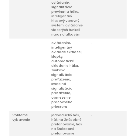
ovládanie,
signalizácia
previnutia háku,
inteligentný
hlasový varovný
systém, ovládanie
viacerých funkcií
naraz diaľkovým
ovládaním,
-
inteligentný
ovládač škrtiacej
klapky,
automatické
ukladanie háku,
zvuková
signalizácia
preťaženia,
svetelná
signalizácia
preťaženia,
obmezenie
pracovného
priestoru
Voliteľné
jednoduchý hák,
-
vybavenie
hák na 2násobné
prelanovanie, hák
na 5násobné
prelanovanie