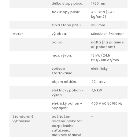
délka stopy pásu:
1750 mm
tlak stopy pásu:
45,1 kPa (0,46
kg/cm2)
šírka stopy pásu:
300 mm
Motor
výrobca:
Mitsubishi/Yanmar
palivo:
nafta (na prianie s
el. pohonom)
max. výkon:
18 kW (24,5
PS)/2100 ot/min
spôsob
elektricky
štartovania:
objem nádrže:
40 litrov
elektrický pohon -
7,5 kW
výkon:
elekrický pohon -
400 V AC 50/60 Hz
napájení:
Štandardné
počítačom
-
vybavenie
riadený indikátor
bezpečného
zaťaženia,
diaľkové rádiové