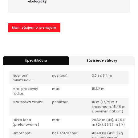
ekologický
Mám záujem o prenájom
Špecifikácia
Súvisiace súbory
Nosnosť
nosnosť:
3,0 t x 3,4 m
minižeriavu
Max. pracovný
max:
15,52 m
rádius
Max. výška zdvihu
približne:
16 m (17,79 m s
krakorcom, 18,46 m
s pevným hákom)
Dĺžka lana
max:
20,52 m (4x), 42,54
(prelanovanie)
m (2x), 86,57 m (1x)
Hmotnosť
bez zaťaženia:
4840 kg (4990 kg
s el. pohonom)