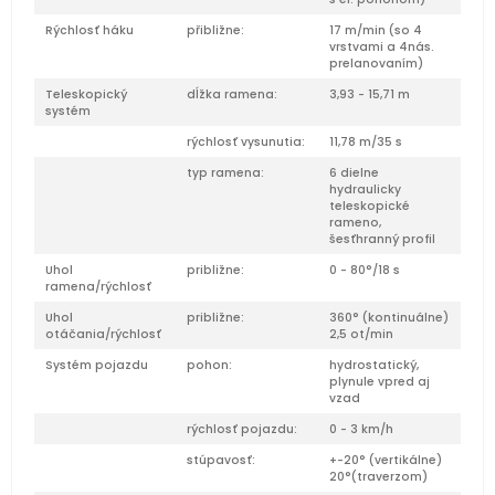
Rýchlosť háku
přibližne:
17 m/min (so 4
vrstvami a 4nás.
prelanovaním)
Teleskopický
dĺžka ramena:
3,93 - 15,71 m
systém
rýchlosť vysunutia:
11,78 m/35 s
typ ramena:
6 dielne
hydraulicky
teleskopické
rameno,
šesťhranný profil
Uhol
približne:
0 - 80°/18 s
ramena/rýchlosť
Uhol
približne:
360° (kontinuálne)
otáčania/rýchlosť
2,5 ot/min
Systém pojazdu
pohon:
hydrostatický,
plynule vpred aj
vzad
rýchlosť pojazdu:
0 - 3 km/h
stúpavosť:
+-20° (vertikálne)
20°(traverzom)