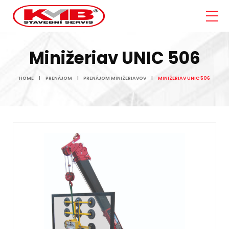
Minižeriav UNIC 506
HOME
PRENÁJOM
PRENÁJOM MINIŽERIAVOV
MINIŽERIAV UNIC 506