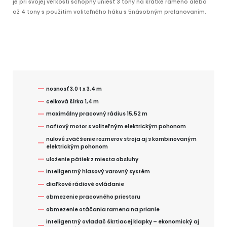
je pri svojej veľkosti schopný uniesť 3 tony na krátke rameno alebo
až 4 tony s použitím voliteľného háku s 5násobným prelanovaním.
nosnosť 3,0 t x 3,4 m
celková šírka 1,4 m
maximálny pracovný rádius 15,52 m
naftový motor s voliteľným elektrickým pohonom
nulové zväčšenie rozmerov stroja aj s kombinovaným
elektrickým pohonom
uloženie pätiek z miesta obsluhy
inteligentný hlasový varovný systém
diaľkové rádiové ovládanie
obmezenie pracovného priestoru
obmezenie otáčania ramena na prianie
inteligentný ovladač škrtiacej klapky – ekonomický aj