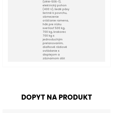
(URW-506-1),
elektrický pohon
(400 V), šedé pásy
šetrné k povrchu,
obmezenie
otáčanie ramena,
hák pre nízku
svetlosť 500 kg,
700 kg, krakorec
700 kg s
jednoduchým
prelanovaním,
diaľkové rádiové
ovládanie s
displejom a
záznamom dát
DOPYT NA PRODUKT