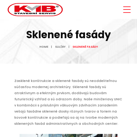
Sklenené fasády
HOME
SLUŽBY
SKLENENÉ FASÁDY
Zasklené konštrukcie a sklenené fasády sú neoddeliteľnou
súčasťou modernej architektúry. Sklenené fasády sú
atraktívnym a efektným prvkom, dodávajú budovám
futuristický vzhľad a sú odrazom doby. Naše minižeriavy UNIC
v kombinácii s príslušným vákuovým zdvíhacím zariadením
vešajú fasádne sklenené dosky rôznych tvarov a foriem na
kovové konštrukcie a podieľajú sa aj na tvorbe moderných
sklenených fasád administratívnych a obchodných centier.