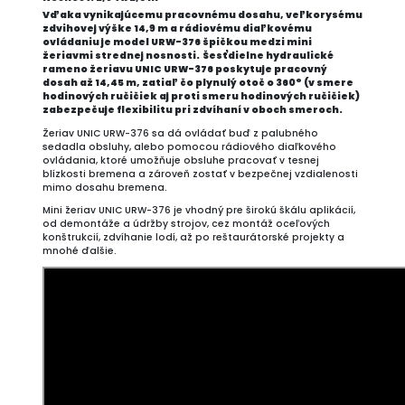
Vďaka vynikajúcemu pracovnému dosahu, veľkorysému
zdvihovej výške 14,9 m a rádiovému diaľkovému
ovládaniu je model URW-376 špičkou medzi mini
žeriavmi strednej nosnosti.
Šesťdielne hydraulické
rameno žeriavu UNIC URW-376 poskytuje pracovný
dosah až 14,45 m, zatiaľ čo plynulý otoč o 360° (v smere
hodinových ručičiek aj proti smeru hodinových ručičiek)
zabezpečuje flexibilitu pri zdvíhaní v oboch smeroch.
Žeriav UNIC URW-376 sa dá ovládať buď z palubného
sedadla obsluhy, alebo pomocou rádiového diaľkového
ovládania, ktoré umožňuje obsluhe pracovať v tesnej
blízkosti bremena a zároveň zostať v bezpečnej vzdialenosti
mimo dosahu bremena.
Mini žeriav UNIC URW-376 je vhodný pre širokú škálu aplikácií,
od demontáže a údržby strojov, cez montáž oceľových
konštrukcií, zdvíhanie lodí, až po reštaurátorské projekty a
mnohé ďalšie.