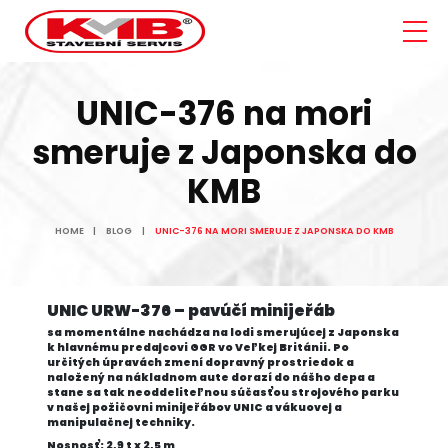
UNIC-376 na mori
smeruje z Japonska do
KMB
HOME
BLOG
UNIC-376 NA MORI SMERUJE Z JAPONSKA DO KMB
UNIC URW-376 – pavúčí minijeřáb
sa momentálne nachádza na lodi smerujúcej z Japonska
k hlavnému predajcovi GGR vo Veľkej Británii. Po
určitých úpravách zmení dopravný prostriedok a
naložený na nákladnom aute dorazí do nášho depa a
stane sa tak neoddeliteľnou súčasťou strojového parku
v našej požičovni minijeřábov UNIC a vákuovej a
manipulačnej techniky.
Nosnosť: 2,9 t x 2,5 m