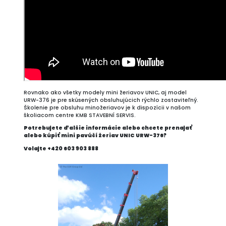
Rovnako ako všetky modely mini žeriavov UNIC, aj model
URW-376 je pre skúsených obsluhujúcich rýchlo zostaviteľný.
Školenie pre obsluhu minožeriavov je k dispozícii v našom
školiacom centre KMB STAVEBNÍ SERVIS.
Potrebujete ďalšie informácie alebo chcete prenajať
alebo kúpiť mini pavúčí žeriav UNIC URW-376?
Volajte +420 603 903 888