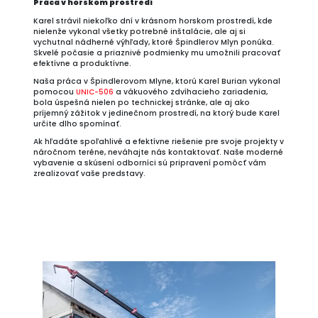
Práca v horskom prostredí
Karel strávil niekoľko dní v krásnom horskom prostredí, kde
nielenže vykonal všetky potrebné inštalácie, ale aj si
vychutnal nádherné výhľady, ktoré Špindlerov Mlyn ponúka.
Skvelé počasie a priaznivé podmienky mu umožnili pracovať
efektívne a produktívne.
Naša práca v Špindlerovom Mlyne, ktorú Karel Burian vykonal
pomocou
UNIC-506
a vákuového zdvíhacieho zariadenia,
bola úspešná nielen po technickej stránke, ale aj ako
príjemný zážitok v jedinečnom prostredí, na ktorý bude Karel
určite dlho spomínať.
Ak hľadáte spoľahlivé a efektívne riešenie pre svoje projekty v
náročnom teréne, neváhajte nás kontaktovať. Naše moderné
vybavenie a skúsení odborníci sú pripravení pomôcť vám
zrealizovať vaše predstavy.