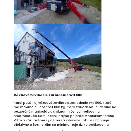
Vákuové zdvíhacie zariadenie WH 800
Karel použil aj vákuové zdvíhacie zariadenie WH 800, ktoré
má maximálnu nosnosť 800 kg. Toto zariadenie je ideálne na
bezpečnú manipuláciu s oknami rôznych veľkostí a
hmotností, čo Karel ocenil najmä pri práci v horskom teréne.
Vďaka vákuovému systému sa sklenené tabule uchopujú
efektívne a šetrne, čím sa minimalizuje riziko poškodenia.