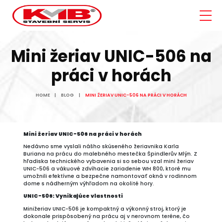
Mini žeriav UNIC-506 na
práci v horách
HOME
BLOG
MINI ŽERIAV UNIC-506 NA PRÁCI V HORÁCH
Mini žeriav UNIC-506 na práci v horách
Nedávno sme vyslali nášho skúseného žeriavnika Karla
Buriana na prácu do malebného mestečka Špindlerův Mlýn. Z
hľadiska technického vybavenia si so sebou vzal mini žeriav
UNIC-506 a vákuové zdvíhacie zariadenie WH 800, ktoré mu
umožnili efektívne a bezpečne namontovať okná v rodinnom
dome s nádherným výhľadom na okolité hory.
UNIC-506: Vynikajúce vlastnosti
Minižeriav UNIC-506 je kompaktný a výkonný stroj, ktorý je
dokonale prispôsobený na prácu aj v nerovnom teréne, čo