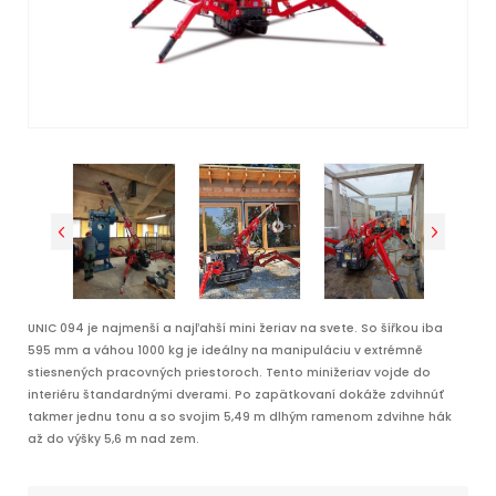
UNIC 094 je najmenší a naj
ľ
ahší mini žeriav na svete. So šířkou iba
595 mm a váhou 1000 kg je ideálny na manipuláciu v extrémně
stiesnených pracovných priestoroch.
Tento minižeriav vojde do
interiéru štandardnými dverami. Po zapätkovaní dokáže zdvihnúť
takmer jednu tonu a so svojim 5,49 m dlhým ramenom zdvihne hák
až do výšky 5,6 m nad zem.