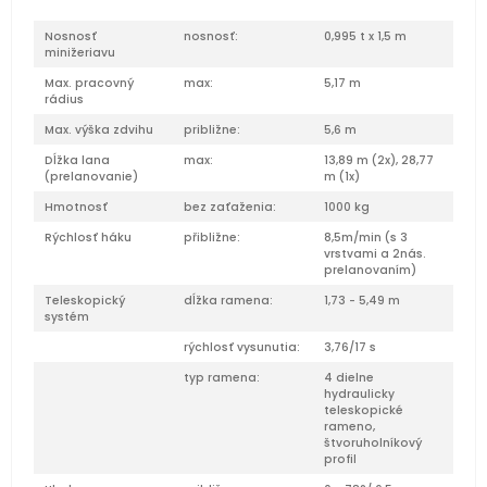
Nosnosť
nosnosť:
0,995 t x 1,5 m
minižeriavu
Max. pracovný
max:
5,17 m
rádius
Max. výška zdvihu
približne:
5,6 m
Dĺžka lana
max:
13,89 m (2x), 28,77
(prelanovanie)
m (1x)
Hmotnosť
bez zaťaženia:
1000 kg
Rýchlosť háku
přibližne:
8,5m/min (s 3
vrstvami a 2nás.
prelanovaním)
Teleskopický
dĺžka ramena:
1,73 - 5,49 m
systém
rýchlosť vysunutia:
3,76/17 s
typ ramena:
4 dielne
hydraulicky
teleskopické
rameno,
štvoruholníkový
profil