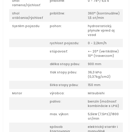
Uhol
približne:
0 - 78°/ 6,5 s
ramena/rýchlosť
Uhol
približne:
360° (kontinuálne)
otáčania/rýchlosť
1,5 ot/min
Systém pojazdu
pohon:
hydrostatický,
plynule vpred aj
vzad
rychlost pojazdu:
0 - 2,2km/h
stúpavosť:
+- 20° (vertikálne)
10° (traverzom)
délka stopy pásu:
900 mm
tlak stopy pásu:
36,3 kPa
(0,37kg/cm2)
šírka stopy pásu:
150 mm
Motor
výrobca:
Mitsubishi
palivo:
benzín (možnosť
kombinácie s LPG)
max. výkon:
5,5kW (7,5PS)/1800
ot/min
spôsob
elektrický startér i
štartovania:
manuálně