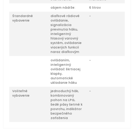
objem nádrže:
6 litrov
Štandardné
diaľkové rádiové
-
vybavenie
ovládanie,
signalizácia
previnutia háku,
inteligentný
hlasový varovný
systém, ovládanie
viacerých funkcií
naraz diaľkovým
ovládaním,
-
inteligentný
ovládač škrtiacej
klapky,
automatické
ukladanie háku
Voliteľné
jednoduchý hák,
-
vybavenie
kombinovaný
pohon na LPG,
šedé pásy šetrné k
povrchu, indikátor
bezpečného
zaťaženia