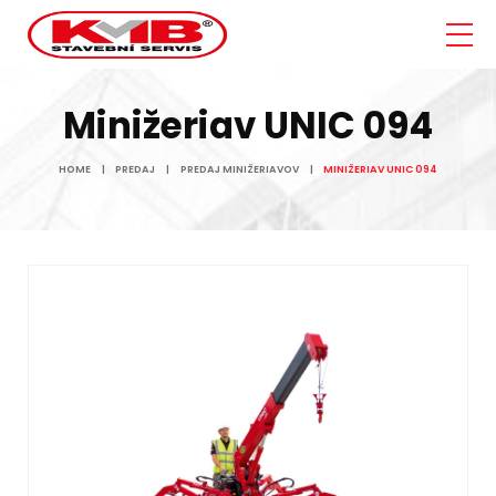
Minižeriav UNIC 094
HOME
PREDAJ
PREDAJ MINIŽERIAVOV
MINIŽERIAV UNIC 094