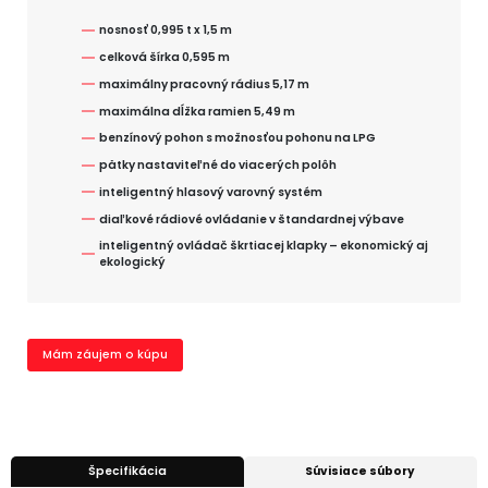
nosnosť 0,995 t x 1,5 m
celková šírka 0,595 m
maximálny pracovný rádius 5,17 m
maximálna dĺžka ramien 5,49 m
benzínový pohon s možnosťou pohonu na LPG
pätky nastaviteľné do viacerých polôh
inteligentný hlasový varovný systém
diaľkové rádiové ovládanie v štandardnej výbave
inteligentný ovládač škrtiacej klapky – ekonomický aj
ekologický
Mám záujem o kúpu
Špecifikácia
Súvisiace súbory