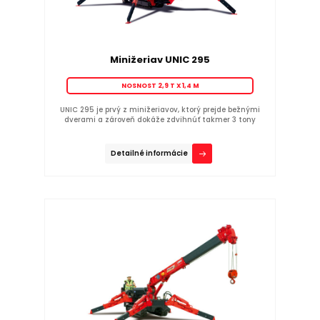
Minižeriav UNIC 295
NOSNOST 2,9 T X 1,4 M
UNIC 295
je prvý z minižeriavov, ktorý prejde bežnými
dverami a zároveň dokáže zdvihnúť takmer 3 tony
Detailné informácie