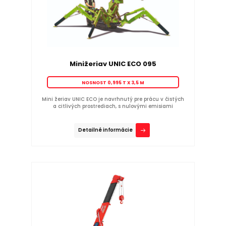
Minižeriav UNIC ECO 095
NOSNOST 0,995 T X 3,5 M
Mini žeriav UNIC ECO je navrhnutý pre prácu v čistých
a citlivých prostrediach, s nulovými emisiami
Detailné informácie