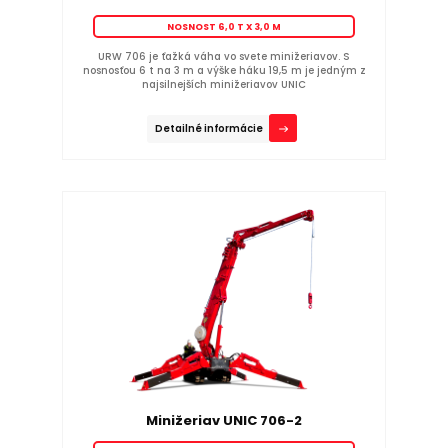
NOSNOST 6,0 T X 3,0 M
URW 706 je ťažká váha vo svete minižeriavov. S
nosnosťou 6 t na 3 m a výške háku 19,5 m je jedným z
najsilnejších minižeriavov UNIC
Detailné informácie
Minižeriav UNIC 706-2