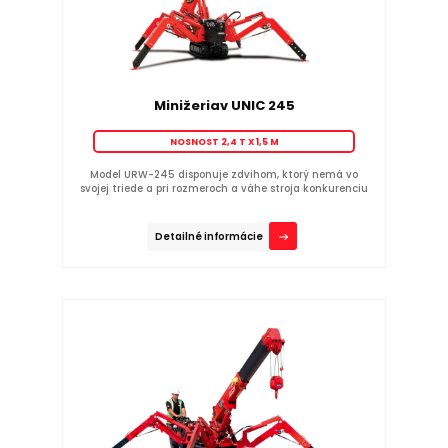
Minižeriav UNIC 245
NOSNOST 2,4 T X 1,5 M
Model URW-245 disponuje zdvihom, ktorý nemá vo
svojej triede a pri rozmeroch a váhe stroja konkurenciu
Detailné informácie