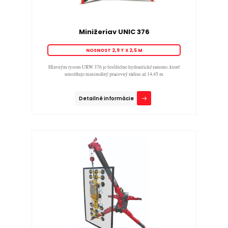
Minižeriav UNIC 376
NOSNOST 2,9 T X 2,5 M
Hlavným rysom URW 376 je šesťdielne hydraulické rameno, ktoré
umožňuje maximálný pracovný rádius až 14,45 m
Detailné informácie