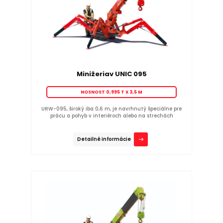
Minižeriav UNIC 095
NOSNOST 0,995 T X 3,5 M
URW-095, široký iba 0,6 m, je navrhnutý špeciálne pre
prácu a pohyb v interiéroch alebo na strechách
Detailné informácie