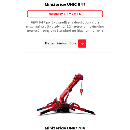
Minižeriav UNIC 547
NOSNOST 4,0 T X 2,5 M
URW 547 ponúka predĺžený dosah, poskytuje
maximálnu výšku zdvihu 18,2 metrov a maximálnu
nosnosť 4 tony ako štandard na hlavnom ramene
Detailné informácie
Minižeriav UNIC 706