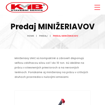
Predaj MINIŽERIAVOV
HOME
PREDAJ
PREDAJ MINIŽERIAVOV
Minižeriavy UNIC sú kompaktné a zároveň disponujú
veľkou zdvíhacou silou od 1 do 10 ton. Sú ideálne na
prácu v stiesnených priestoroch a na nerovných
terénoch. Ponúkame aj minižeriavy na prácu v citlivých
druhoch prostredia s nulovými emisiami.