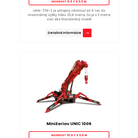
NOSNOST 6,0 T X 3,0 M
URW-706-2 je schopný zdvihnúť až 6 ton do
maximálnej výšky háku 25,9 metra, čo je o 3 metre
viac ako štandardný model
Detailné informácie
Minižeriav UNIC 1006
NOSNOST 10,0 T X 3,0 M