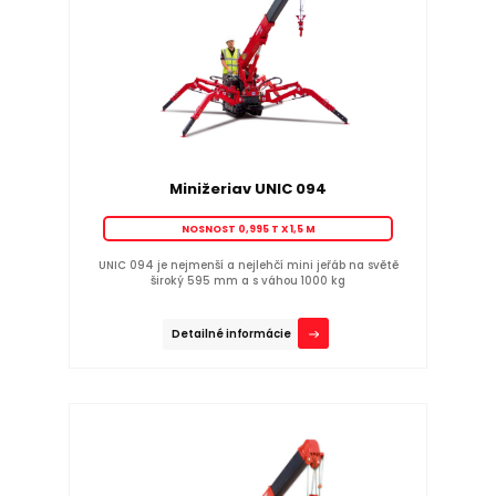
Minižeriav UNIC 094
NOSNOST 0,995 T X 1,5 M
UNIC 094 je nejmenší a nejlehčí mini jeřáb na světě
široký 595 mm a s váhou 1000 kg
Detailné informácie