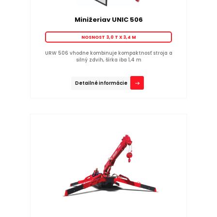
Minižeriav UNIC 506
NOSNOST 3,0 T X 3,4 M
URW 506 vhodne kombinuje kompaktnosť stroja a
silný zdvih, šírka iba 1,4 m
Detailné informácie