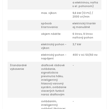
a elektrinou, nafta
s el. pohonom)
max. výkon:
9,6 kW (13 PS) /
2000 ot/min
spôsob
elektrický štartér
štartovania:
aj manuálně
objem nádrže:
6 litrov, 9 litrov
naftový pohon
elektrický pohon -
3,7 kW
výkon:
elektrický pohon -
400 V AC 50/60 Hz
napájení:
Štandardné
diaľkové rádiové
-
vybavenie
ovládanie,
signalizácia
previnutia háku,
inteligentný
hlasový varovný
systém, ovládanie
viacerých funkcií
naraz diaľkovým
ovládaním,
-
inteligentný
ovládač škrtiacej