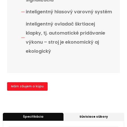
inteligentný hlasový varovný systém
inteligentný ovladač škrtiacej
klapky, tj. automatické pridávanie
výkonu – stroj je ekonomický aj
ekologický
Mám záujem o kúpu
Špecifikácia
Súvisiace súbory