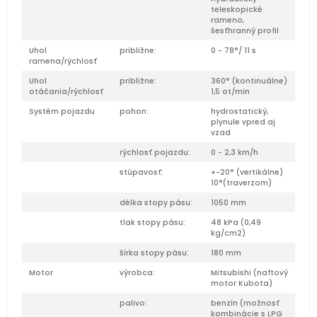
teleskopické
rameno,
šesťhranný profil
Uhol
približne:
0 - 78°/ 11 s
ramena/rýchlosť
Uhol
približne:
360° (kontinuálne)
otáčania/rýchlosť
1,5 ot/min
Systém pojazdu
pohon:
hydrostatický,
plynule vpred aj
vzad
rýchlosť pojazdu:
0 - 2,3 km/h
stúpavosť:
+-20° (vertikálne)
10°(traverzom)
délka stopy pásu:
1050 mm
tlak stopy pásu:
48 kPa (0,49
kg/cm2)
šírka stopy pásu:
180 mm
Motor
výrobca:
Mitsubishi (naftový
motor Kubota)
palivo:
benzín (možnosť
kombinácie s LPG