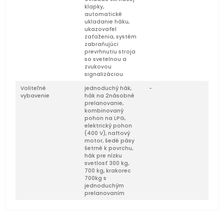
klapky,
automatické
ukladanie háku,
ukazovaťel
zaťaženia, systém
zabraňujúci
prevrhnutiu stroja
so svetelnou a
zvukovou
signalizáciou
Voliteľné
jednoduchý hák,
-
vybavenie
hák na 2násobné
prelanovanie,
kombinovaný
pohon na LPG,
elektrický pohon
(400 V), naftový
motor, šedé pásy
šetrné k povrchu,
hák pre nízku
svetlosť 300 kg,
700 kg, krakorec
700kg s
jednoduchým
prelanovaním