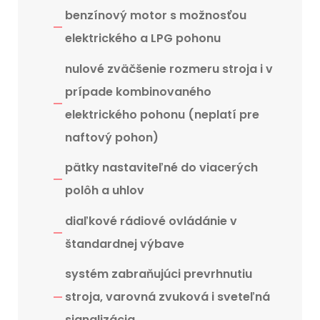
benzínový motor s možnosťou
elektrického a LPG pohonu
nulové zväčšenie rozmeru stroja i v
prípade kombinovaného
elektrického pohonu (neplatí pre
naftový pohon)
pätky nastaviteľné do viacerých
polôh a uhlov
diaľkové rádiové ovládánie v
štandardnej výbave
systém zabraňujúci prevrhnutiu
stroja, varovná zvuková i sveteľná
signalizácia