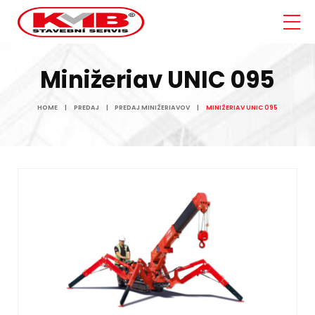
Minižeriav UNIC 095
HOME
PREDAJ
PREDAJ MINIŽERIAVOV
MINIŽERIAV UNIC 095