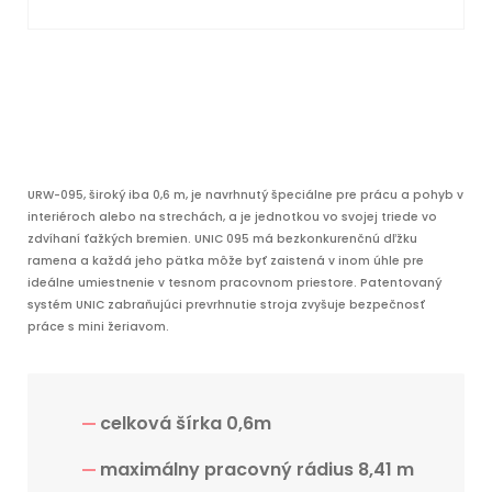
URW-095, široký iba 0,6 m, je navrhnutý špeciálne pre prácu a pohyb v
interiéroch alebo na strechách, a je jednotkou vo svojej triede vo
zdvíhaní ťažkých bremien. UNIC 095 má bezkonkurenčnú dľžku
ramena a každá jeho pätka môže byť zaistená v inom úhle pre
ideálne umiestnenie v tesnom pracovnom priestore. Patentovaný
systém UNIC zabraňujúci prevrhnutie stroja zvyšuje bezpečnosť
práce s mini žeriavom.
celková šírka 0,6m
maximálny pracovný rádius 8,41 m