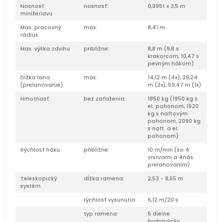
Nosnosť
nosnosť:
0,995t x 3,5 m
minižeriavu
Max. pracovný
max:
8,41 m
rádius
Max. výška zdvihu
približne:
8,8 m (9,8 s
krakorcom, 10,47 s
pevným hákom)
Dĺžka lana
max:
14,12 m (4x), 29,24
(prelanovanie)
m (2x), 59,47 m (1x)
Hmotnosť
bez zaťaženia:
1850 kg (1950 kg s
el. pohonom, 1920
kg s naftovým
pohonom, 2090 kg
s naft. a el.
pohonom)
Rýchlosť háku
přibližne:
10 m/min (so 4
vrstvami a 4nás.
prelanovaním)
Teleskopický
dĺžka ramena:
2,53 - 8,65 m
systém
rýchlosť vysunutia:
6,12 m/20 s
typ ramena:
5 dielne
hydraulicky