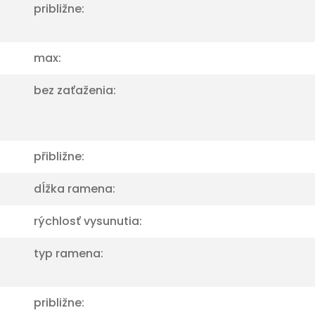
približne:
max:
bez zaťaženia:
přibližne:
dĺžka ramena:
rýchlosť vysunutia:
typ ramena:
približne: