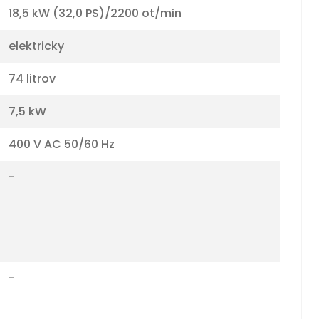
18,5 kW (32,0 PS)/2200 ot/min
elektricky
74 litrov
7,5 kW
400 V AC 50/60 Hz
-
-