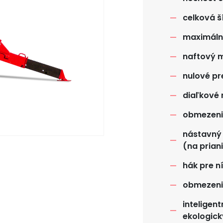
celková š
maximálny
naftový m
nulové pr
diaľkové 
obmezeni
nástavný 
(na prian
hák pre n
obmezeni
inteligen
ekologick