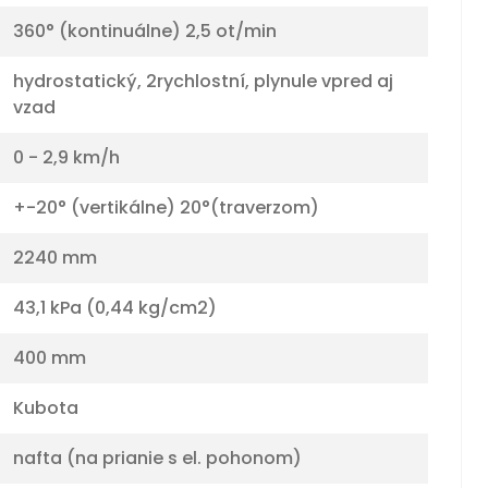
360° (kontinuálne) 2,5 ot/min
hydrostatický, 2rychlostní, plynule vpred aj
vzad
0 - 2,9 km/h
+-20° (vertikálne) 20°(traverzom)
2240 mm
43,1 kPa (0,44 kg/cm2)
400 mm
Kubota
nafta (na prianie s el. pohonom)