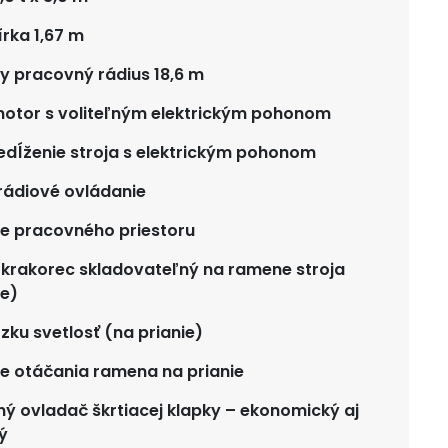
írka 1,67 m
 pracovný rádius 18,6 m
otor s voliteľným elektrickým pohonom
edĺženie stroja s elektrickým pohonom
rádiové ovládanie
e pracovného priestoru
krakorec skladovateľný na ramene stroja
ie)
ízku svetlosť (na prianie)
e otáčania ramena na prianie
tný ovladač škrtiacej klapky – ekonomický aj
ý