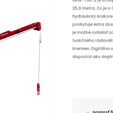
URW-706-2 je schop
25,9 metra, čo je o
hydraulický krakore
poskytuje extra dos
je možné ovládať z
funkčného rádiovéh
bremien. Digitálna 
dispozícii ako dopl
nosnosť 6,