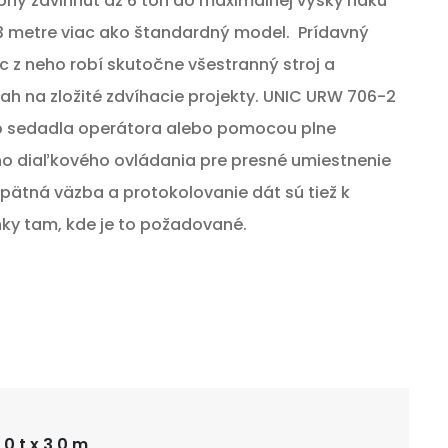
ný zdvihnúť až 6 ton do maximálnej výšky háku
 3 metre viac ako štandardný model. P
rídavný
c z neho robí skutočne všestranný stroj a
ah na zložité zdvíhacie projekty. UNIC URW 706-2
o sedadla operátora alebo pomocou plne
o diaľkového ovládania pre presné umiestnenie
spätná väzba a protokolovanie dát sú tiež k
nky tam, kde je to požadované.
0 t x 3,0 m