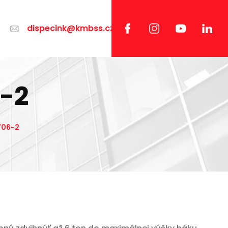
dispecink@kmbss.cz
6-2
706-2